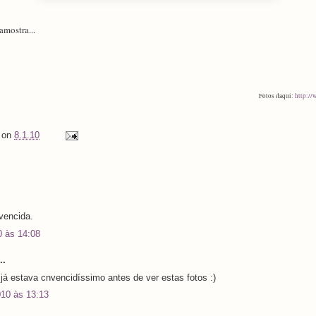
amostra...
Fotos daqui:
http://
on
8.1.10
vencida.
0 às 14:08
..
já estava cnvencidíssimo antes de ver estas fotos :)
010 às 13:13