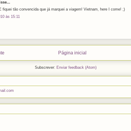
sse...
E fiquei tão convencida que já marquei a viagem! Vietnam, here I come! ;)
010 às 15:11
te
Página inicial
Subscrever:
Enviar feedback (Atom)
mail.com