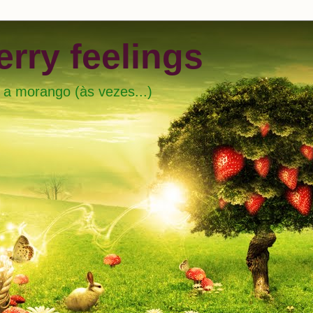
rry feelings
 a morango (às vezes...)